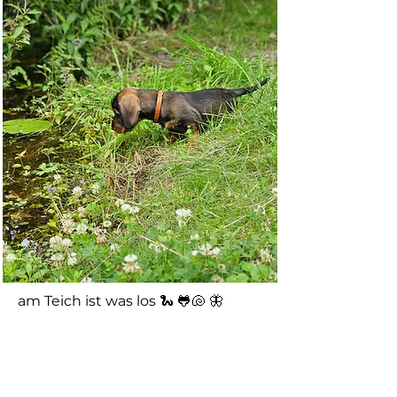
am Teich ist was los 🐍 🐸🐚 🦋