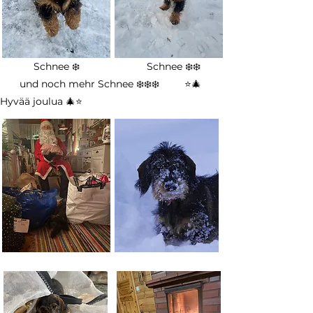
Schnee ❄️ Schnee ❄️❄️
und noch mehr Schnee ❄️❄️❄️ ⭐️🎄 ️
Hyvää joulua ️🎄⭐️