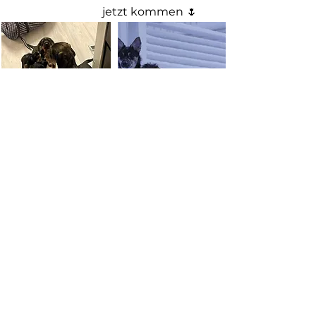
jetzt kommen 🌷
Na mit den
Da gehe ich lieber
Kleinen kann man
zum
noch nichts
Nachbarsjungen
anfangen 👶😅
spielen 😜